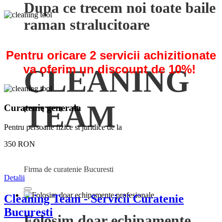
Dupa ce trecem noi toate baile
raman stralucitoare
Pentru oricare 2 servicii achizitionate
va oferim un discount de 10%!
CLEANING
TEAM
Curatenie generala
Pentru persoane fizice si juridice de la
350 RON
Firma de curatenie Bucuresti
Detalii
Cleaning Team - Servicii Curatenie
Bucuresti
Folosim doar echipamente