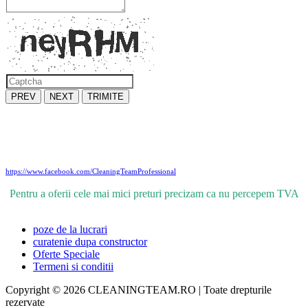
PREV
NEXT
TRIMITE
https://www.facebook.com/CleaningTeamProfessional
Pentru a oferii cele mai mici preturi precizam ca nu percepem TVA
Programul nostru este flexibil si ne adaptam cerintelor dvs
poze de la lucrari
curatenie dupa constructor
Oferte Speciale
Termeni si conditii
Copyright © 2026 CLEANINGTEAM.RO | Toate drepturile
rezervate