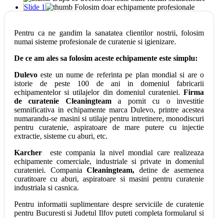
Slide 1
Pentru ca ne gandim la sanatatea clientilor nostrii, folosim
numai sisteme profesionale de curatenie si igienizare.
De ce am ales sa folosim aceste echipamente este simplu:
Dulevo
este un nume de referinta pe plan mondial si are o
istorie de peste 100 de ani in domeniul fabricarii
echipamentelor si utilajelor din domeniul curateniei.
Firma
de curatenie Cleaningteam
a pornit cu o investitie
semnificativa in echipamente marca Dulevo, printre acestea
numarandu-se masini si utilaje pentru intretinere, monodiscuri
pentru curatenie, aspiratoare de mare putere cu injectie
extractie, sisteme cu aburi, etc.
Karcher
este compania la nivel mondial care realizeaza
echipamente comerciale, industriale si private in domeniul
curateniei. Compania
Cleaningteam,
detine de asemenea
curatitoare cu aburi, aspiratoare si masini pentru curatenie
industriala si casnica.
Pentru informatii suplimentare despre serviciile de curatenie
pentru Bucuresti si Judetul Ilfov puteti completa formularul si