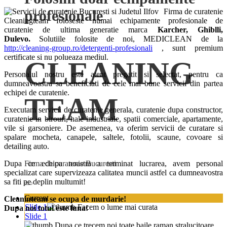
profesionale
Firma de curatenie
Cleaningteam foloseste numai echipamente profesionale de
curatenie de ultima generatie marca
Karcher, Ghiblli,
Dulevo.
Solutiile folosite de noi, MEDICLEAN de la
http://cleaning-group.ro/detergenti-profesionali
, sunt premium
certificate si nu polueaza mediul.
CLEANING
Personalul nostru este atent pregatit si selectat, pentru ca
dumneavoastra sa beneficiati de cele mai bune servicii din partea
echipei de curatenie.
TEAM
Executam servicii de curatenie generala, curatenie dupa constructor,
curatenie in birouri, hale industriale, spatii comerciale, apartamente,
vile si garsoniere. De asemenea, va oferim servicii de curatare si
spalare mocheta, canapele, saltele, fotolii, scaune, covoare si
detailing auto.
Firma de curatenie Bucuresti
Dupa ce echipa noastra a terminat lucrarea, avem personal
specializat care supervizeaza calitatea muncii astfel ca dumneavostra
sa fiti pe deplin multumit!
Current
Cleaninteam se ocupa de murdarie!
Slide 1
Dupa noi totul este luna!
Slide 1